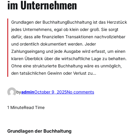
im Unternehmen
Grundlagen der BuchhaltungBuchhaltung ist das Herzstück
jedes Unternehmens, egal ob klein oder groß. Sie sorgt
dafür, dass alle finanziellen Transaktionen nachvollziehbar
und ordentlich dokumentiert werden. Jeder
Zahlungseingang und jede Ausgabe wird erfasst, um einen
klaren Überblick über die wirtschaftliche Lage zu behalten.
Ohne eine strukturierte Buchhaltung wäre es unmöglich,
den tatsächlichen Gewinn oder Verlust zu…
o
by
admin
October 9, 2025
No comments
n
K
1 Minute
Read Time
l
a
r
Grundlagen der Buchhaltung
e