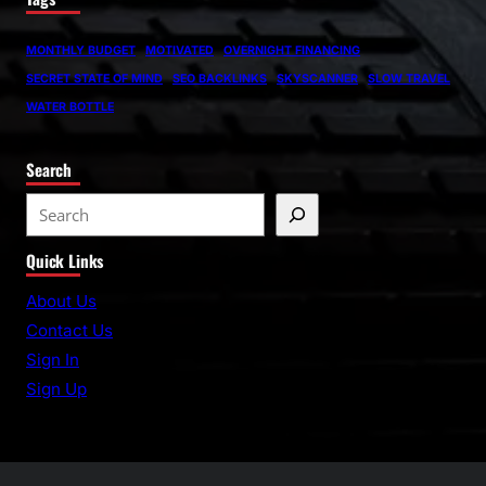
MONTHLY BUDGET
MOTIVATED
OVERNIGHT FINANCING
SECRET STATE OF MIND
SEO BACKLINKS
SKYSCANNER
SLOW TRAVEL
WATER BOTTLE
Search
S
e
Quick Links
a
r
About Us
c
Contact Us
h
Sign In
Sign Up