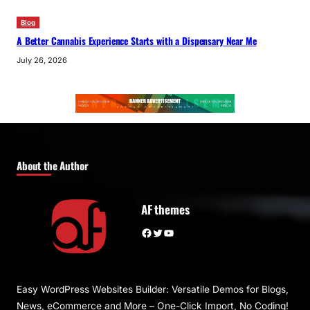
Blog
A Better Cannabis Experience Starts with a Dispensary Near Me
July 26, 2026
About the Author
AF themes
Facebook
Twitter
YouTube
Easy WordPress Websites Builder: Versatile Demos for Blogs,
News, eCommerce and More – One-Click Import, No Coding!