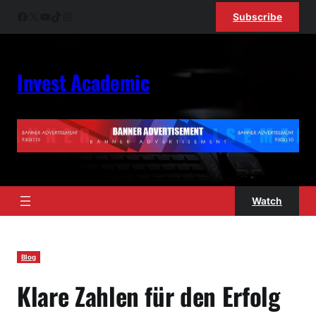
Skip
Facebook
X
YouTube
TikTok
Instagram
Subscribe
to
content
Invest Academic
Watch
Blog
Klare Zahlen für den Erfolg