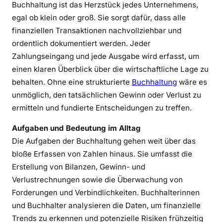
Buchhaltung ist das Herzstück jedes Unternehmens,
Z
egal ob klein oder groß. Sie sorgt dafür, dass alle
a
finanziellen Transaktionen nachvollziehbar und
h
ordentlich dokumentiert werden. Jeder
l
Zahlungseingang und jede Ausgabe wird erfasst, um
e
einen klaren Überblick über die wirtschaftliche Lage zu
n
behalten. Ohne eine strukturierte
Buchhaltung
wäre es
f
ü
unmöglich, den tatsächlichen Gewinn oder Verlust zu
r
ermitteln und fundierte Entscheidungen zu treffen.
d
Aufgaben und Bedeutung im Alltag
e
Die Aufgaben der Buchhaltung gehen weit über das
n
bloße Erfassen von Zahlen hinaus. Sie umfasst die
E
r
Erstellung von Bilanzen, Gewinn- und
f
Verlustrechnungen sowie die Überwachung von
o
Forderungen und Verbindlichkeiten. Buchhalterinnen
l
und Buchhalter analysieren die Daten, um finanzielle
g
Trends zu erkennen und potenzielle Risiken frühzeitig