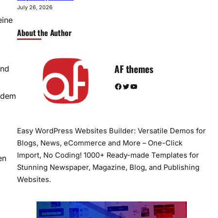
July 26, 2026
eine
About the Author
AF themes
und
Facebook
Twitter
YouTube
endem
Easy WordPress Websites Builder: Versatile Demos for
Blogs, News, eCommerce and More – One-Click
Import, No Coding! 1000+ Ready-made Templates for
en
Stunning Newspaper, Magazine, Blog, and Publishing
Websites.