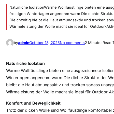
Natürliche IsolationWarme Wollfäustlinge bieten eine aus
frostigen Wintertagen angenehm warm Die dichte Struktu
Gleichzeitig bleibt die Haut atmungsaktiv und trocken s
Wärmeleistung der Wolle macht sie ideal für Outdoor-Akt
o
by
admin
October 18, 2025
No comments
2 Minutes
Read 
n
W
o
Natürliche Isolation
h
Warme Wollfäustlinge bieten eine ausgezeichnete Isolier
l
Wintertagen angenehm warm Die dichte Struktur der Wol
i
bleibt die Haut atmungsaktiv und trocken sodass unang
g
Wärmeleistung der Wolle macht sie ideal für Outdoor-Akt
e
W
Komfort und Beweglichkeit
ä
Trotz der dicken Wolle sind Wollfäustlinge komfortabel
r