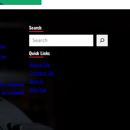
Search
S
e
DGET
Quick Links
a
TLE
r
About Us
c
Contact Us
h
Sign In
GHT FINANCING
Sign Up
SKYSCANNER