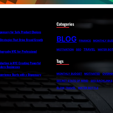
Categories
spensary for Safe Product Choices
BLOG
Strategies That Drive Brand Growth
FINANCE
MONTHLY BU
TRAVEL
MOTIVATION
SEO
WATER BOT
tography NYC for Professional
Tags
duction in NYC Creating Powerful
odern Businesses
MONTHLY BUDGET
MOTIVATED
OVERNI
perience Starts with a Dispensary
SECRET STATE OF MIND
SEO BACKLINKS
SLOW TRAVEL
WATER BOTTLE