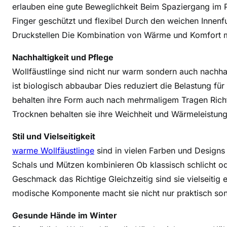
erlauben eine gute Beweglichkeit Beim Spaziergang im 
m
Finger geschützt und flexibel Durch den weichen Innenf
e
Druckstellen Die Kombination von Wärme und Komfort mac
f
ü
Nachhaltigkeit und Pflege
r
Wollfäustlinge sind nicht nur warm sondern auch nachha
k
ist biologisch abbaubar Dies reduziert die Belastung für
a
l
behalten ihre Form auch nach mehrmaligem Tragen Ric
t
Trocknen behalten sie ihre Weichheit und Wärmeleistung
e
Stil und Vielseitigkeit
T
a
warme Wollfäustlinge
sind in vielen Farben und Designs 
g
Schals und Mützen kombinieren Ob klassisch schlicht ode
e
Geschmack das Richtige Gleichzeitig sind sie vielseitig ei
modische Komponente macht sie nicht nur praktisch son
Gesunde Hände im Winter