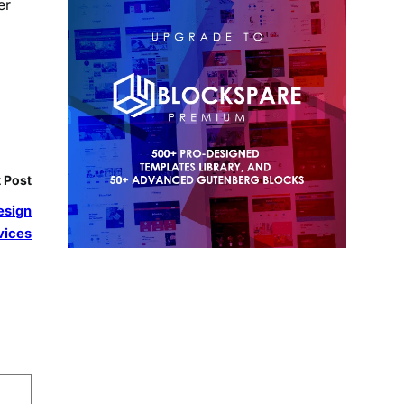
er
 Post
esign
vices