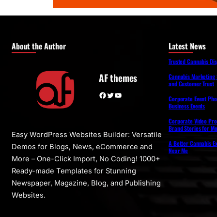
About the Author
Latest News
Trusted Cannabis Di
AF themes
Cannabis Marketing 
and Customer Trust
Facebook
Twitter
YouTube
Corporate Event Pho
Business Events
Corporate Video Pro
Brand Stories for M
Easy WordPress Websites Builder: Versatile
A Better Cannabis Ex
Demos for Blogs, News, eCommerce and
Near Me
More – One-Click Import, No Coding! 1000+
Ready-made Templates for Stunning
Newspaper, Magazine, Blog, and Publishing
Websites.