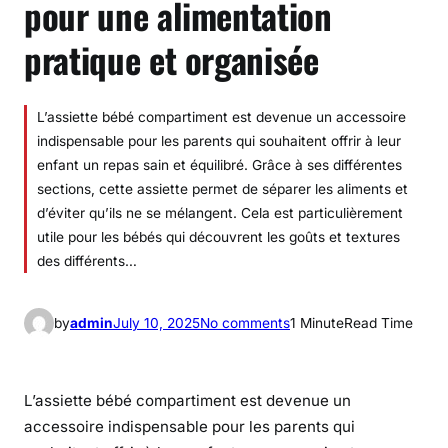
pour une alimentation
pratique et organisée
L’assiette bébé compartiment est devenue un accessoire
indispensable pour les parents qui souhaitent offrir à leur
enfant un repas sain et équilibré. Grâce à ses différentes
sections, cette assiette permet de séparer les aliments et
d’éviter qu’ils ne se mélangent. Cela est particulièrement
utile pour les bébés qui découvrent les goûts et textures
des différents…
o
by
admin
July 10, 2025
No comments
1 Minute
Read Time
n
A
s
L’assiette bébé compartiment est devenue un
s
accessoire indispensable pour les parents qui
i