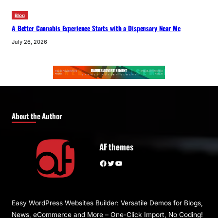
Blog
A Better Cannabis Experience Starts with a Dispensary Near Me
July 26, 2026
About the Author
AF themes
Facebook
Twitter
YouTube
Easy WordPress Websites Builder: Versatile Demos for Blogs,
News, eCommerce and More – One-Click Import, No Coding!