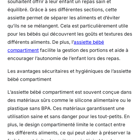
souhaitent offrir à leur enfant un repas sain et
e
équilibré. Grâce à ses différentes sections, cette
t
assiette permet de séparer les aliments et d’éviter
t
qu’ils ne se mélangent. Cela est particulièrement utile
e
pour les bébés qui découvrent les goûts et textures des
b
différents aliments. De plus, l’
assiette bébé
é
compartiment
facilite la gestion des portions et aide à
b
encourager l’autonomie de l’enfant lors des repas.
é
c
Les avantages sécuritaires et hygiéniques de l’assiette
o
bébé compartiment
m
p
L’assiette bébé compartiment est souvent conçue dans
a
des matériaux sûrs comme le silicone alimentaire ou le
r
plastique sans BPA. Ces matériaux garantissent une
t
utilisation saine et sans danger pour les tout-petits. En
i
plus, le design compartimenté limite le contact entre
m
les différents aliments, ce qui peut aider à préserver la
e