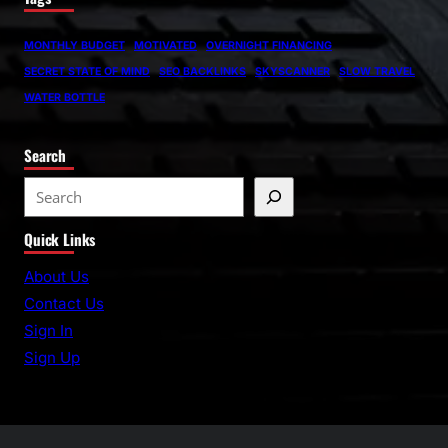
MONTHLY BUDGET
MOTIVATED
OVERNIGHT FINANCING
SECRET STATE OF MIND
SEO BACKLINKS
SKYSCANNER
SLOW TRAVEL
WATER BOTTLE
Search
S
e
Quick Links
a
r
About Us
c
Contact Us
h
Sign In
Sign Up