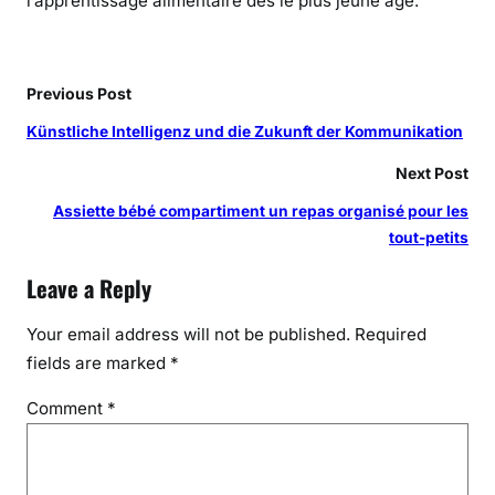
l’apprentissage alimentaire dès le plus jeune âge.
o
n
p
r
Previous Post
a
Künstliche Intelligenz und die Zukunft der Kommunikation
t
i
Next Post
q
Assiette bébé compartiment un repas organisé pour les
u
tout-petits
e
e
Leave a Reply
t
o
Your email address will not be published.
Required
r
fields are marked
*
g
Comment
*
a
n
i
s