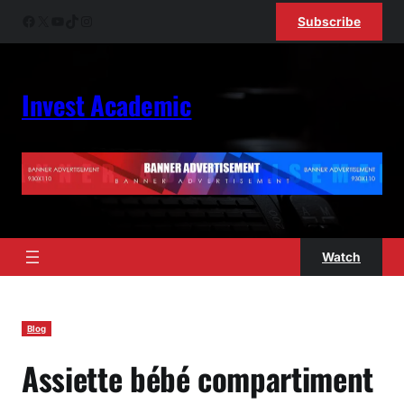
Skip
Facebook
X
YouTube
TikTok
Instagram
Subscribe
to
content
Invest Academic
Watch
Blog
Assiette bébé compartiment