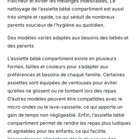
fraîcheur et éviter les mélanges indésirables. Le
n
t
nettoyage de l’assiette bébé compartiment est aussi
p
très simple et rapide, ce qui séduit de nombreux
o
parents soucieux de l’hygiène au quotidien.
u
Des modèles variés adaptés aux besoins des bébés et
r
u
des parents
n
L’assiette bébé compartiment existe en plusieurs
e
formes, tailles et couleurs pour s’adapter aux
a
préférences et besoins de chaque famille. Certaines
l
assiettes sont équipées de ventouses pour éviter
i
m
qu’elles ne glissent ou ne tombent lors des repas.
e
D’autres modèles peuvent être compatibles avec le
n
micro-ondes ou le lave-vaisselle, ce qui apporte un
t
gain de temps non négligeable. Enfin, l’assiette bébé
a
compartiment permet de rendre les repas plus ludiques
t
et agréables pour les enfants, ce qui facilite
i