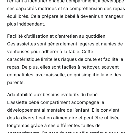
l’enfant à identifier chaque compartiment, il développe
n
t
ses capacités motrices et sa compréhension des repas
u
équilibrés. Cela prépare le bébé à devenir un mangeur
n
plus indépendant.
r
Facilité d’utilisation et d’entretien au quotidien
e
p
Ces assiettes sont généralement légères et munies de
a
ventouses pour adhérer à la table. Cette
s
caractéristique limite les risques de chute et facilite le
o
repas. De plus, elles sont faciles à nettoyer, souvent
r
compatibles lave-vaisselle, ce qui simplifie la vie des
g
parents.
a
n
Adaptabilité aux besoins évolutifs du bébé
i
L’assiette bébé compartiment accompagne le
s
développement alimentaire de l’enfant. Elle convient
é
dès la diversification alimentaire et peut être utilisée
p
longtemps grâce à ses différentes tailles de
o