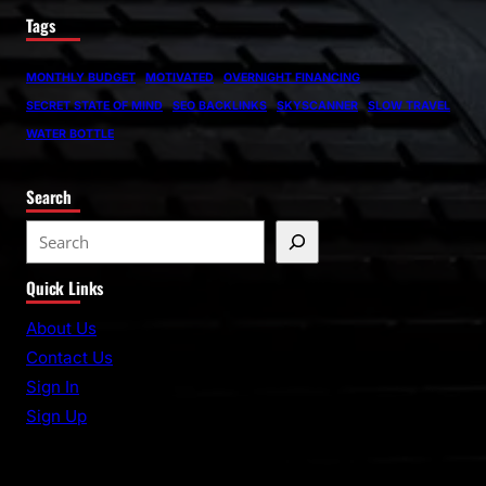
Tags
MONTHLY BUDGET
MOTIVATED
OVERNIGHT FINANCING
SECRET STATE OF MIND
SEO BACKLINKS
SKYSCANNER
SLOW TRAVEL
WATER BOTTLE
Search
S
e
Quick Links
a
r
About Us
c
Contact Us
h
Sign In
Sign Up