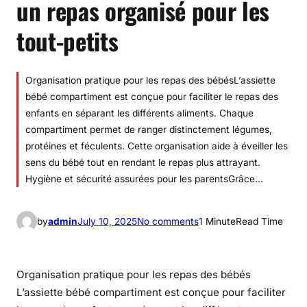
un repas organisé pour les
tout-petits
Organisation pratique pour les repas des bébésL’assiette
bébé compartiment est conçue pour faciliter le repas des
enfants en séparant les différents aliments. Chaque
compartiment permet de ranger distinctement légumes,
protéines et féculents. Cette organisation aide à éveiller les
sens du bébé tout en rendant le repas plus attrayant.
Hygiène et sécurité assurées pour les parentsGrâce…
o
by
admin
July 10, 2025
No comments
1 Minute
Read Time
n
A
s
Organisation pratique pour les repas des bébés
s
L’assiette bébé compartiment est conçue pour faciliter
i