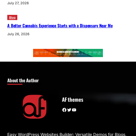
July 27, 2026
Blog
A Better Cannabis Experience Starts with a Dispensary Near Me
July 26, 2026
About the Author
AF themes
Facebook
Twitter
YouTube
Easy WordPress Websites Builder: Versatile Demos for Blogs,