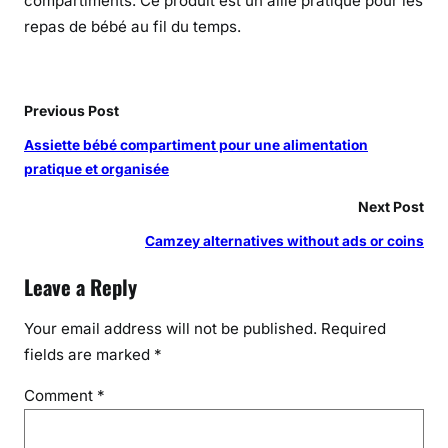
compartiments. Ce produit est un allié pratique pour les
u
repas de bébé au fil du temps.
r
l
e
s
Previous Post
t
Assiette bébé compartiment pour une alimentation
o
pratique et organisée
u
t
Next Post
-
Camzey alternatives without ads or coins
p
e
Leave a Reply
t
i
Your email address will not be published.
Required
t
fields are marked
*
s
Comment
*