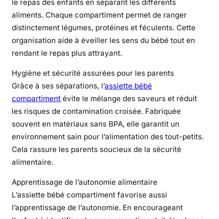
le repas des enfants en séparant les différents
e
aliments. Chaque compartiment permet de ranger
t
distinctement légumes, protéines et féculents. Cette
t
organisation aide à éveiller les sens du bébé tout en
e
rendant le repas plus attrayant.
b
é
Hygiène et sécurité assurées pour les parents
b
Grâce à ses séparations, l’
assiette bébé
é
compartiment
évite le mélange des saveurs et réduit
c
les risques de contamination croisée. Fabriquée
o
souvent en matériaux sans BPA, elle garantit un
m
environnement sain pour l’alimentation des tout-petits.
p
Cela rassure les parents soucieux de la sécurité
a
alimentaire.
r
t
Apprentissage de l’autonomie alimentaire
i
L’assiette bébé compartiment favorise aussi
m
l’apprentissage de l’autonomie. En encourageant
e