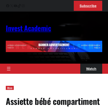
Skip
Facebook
X
YouTube
TikTok
Instagram
Subscribe
to
content
Invest Academic
Watch
Blog
Assiette bébé compartiment