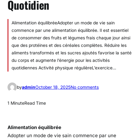
Quotidien
Alimentation équilibréeAdopter un mode de vie sain
commence par une alimentation équilibrée. Il est essentiel
de consommer des fruits et légumes frais chaque jour ainsi
que des protéines et des céréales complètes. Réduire les
aliments transformés et les sucres ajoutés favorise la santé
du corps et augmente l’énergie pour les activités
quotidiennes Activité physique régulièreL’exercice…
o
by
admin
October 18, 2025
No comments
n
É
1 Minute
Read Time
q
u
i
Alimentation équilibrée
l
Adopter un mode de vie sain commence par une
i