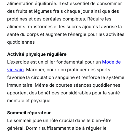
alimentation équilibrée. Il est essentiel de consommer
b
des fruits et légumes frais chaque jour ainsi que des
r
protéines et des céréales complètes. Réduire les
e
aliments transformés et les sucres ajoutés favorise la
e
santé du corps et augmente l’énergie pour les activités
t
quotidiennes
V
i
Activité physique régulière
t
L’exercice est un pilier fondamental pour un
Mode de
a
vie sain
. Marcher, courir ou pratiquer des sports
l
favorise la circulation sanguine et renforce le système
i
immunitaire. Même de courtes séances quotidiennes
t
é
apportent des bénéfices considérables pour la santé
a
mentale et physique
u
Sommeil réparateur
Q
Le sommeil joue un rôle crucial dans le bien-être
u
o
général. Dormir suffisamment aide à réguler le