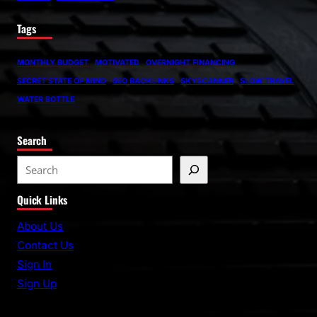
Tags
MONTHLY BUDGET
MOTIVATED
OVERNIGHT FINANCING
SECRET STATE OF MIND
SEO BACKLINKS
SKYSCANNER
SLOW TRAVEL
WATER BOTTLE
Search
S
e
Quick Links
a
r
About Us
c
Contact Us
h
Sign In
Sign Up