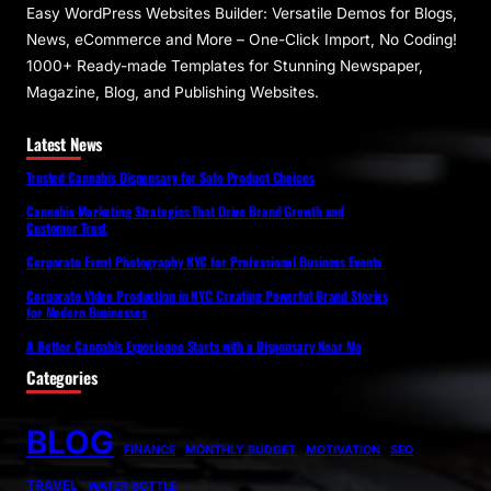
Easy WordPress Websites Builder: Versatile Demos for Blogs,
News, eCommerce and More – One-Click Import, No Coding!
1000+ Ready-made Templates for Stunning Newspaper,
Magazine, Blog, and Publishing Websites.
Latest News
Trusted Cannabis Dispensary for Safe Product Choices
Cannabis Marketing Strategies That Drive Brand Growth and
Customer Trust
Corporate Event Photography NYC for Professional Business Events
Corporate Video Production in NYC Creating Powerful Brand Stories
for Modern Businesses
A Better Cannabis Experience Starts with a Dispensary Near Me
Categories
BLOG
FINANCE
MONTHLY BUDGET
MOTIVATION
SEO
TRAVEL
WATER BOTTLE