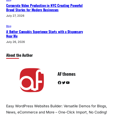
Corporate Video Production in NYC Creating Powerful
Brand Stories for Modern Businesses
July 27, 2026
Blog
A Better Cannabis Experience Starts with a Dispensary
Near Me
July 26, 2026
About the Author
AF themes
Facebook
Twitter
YouTube
Easy WordPress Websites Builder: Versatile Demos for Blogs,
News, eCommerce and More – One-Click Import, No Coding!