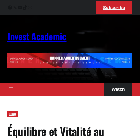
Skip
Facebook
X
YouTube
TikTok
Instagram
Subscribe
to
content
Invest Academic
Watch
Blog
Équilibre et Vitalité au